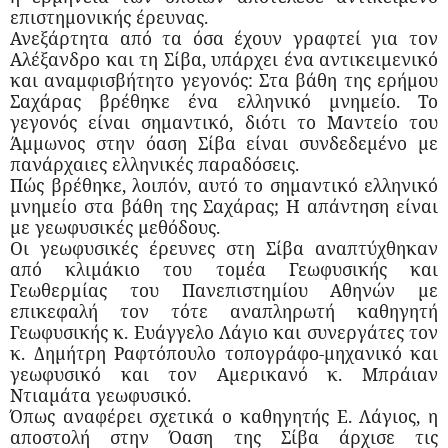
επιστημονικής έρευνας.
Ανεξάρτητα από τα όσα έχουν γραφτεί για τον
Αλέξανδρο και τη Σίβα, υπάρχει ένα αντικειμενικό
και αναμφισβήτητο γεγονός: Στα βάθη της ερήμου
Σαχάρας βρέθηκε ένα ελληνικό μνημείο. Το
γεγονός είναι σημαντικό, διότι το Μαντείο του
Άμμωνος στην όαση Σίβα είναι συνδεδεμένο με
πανάρχαιες ελληνικές παραδόσεις.
Πώς βρέθηκε, λοιπόν, αυτό το σημαντικό ελληνικό
μνημείο στα βάθη της Σαχάρας; Η απάντηση είναι
με γεωφυσικές μεθόδους.
Οι γεωφυσικές έρευνες στη Σίβα αναπτύχθηκαν
από κλιμάκιο του τομέα Γεωφυσικής και
Γεωθερμίας του Πανεπιστημίου Αθηνών με
επικεφαλή τον τότε αναπληρωτή καθηγητή
Γεωφυσικής κ. Ευάγγελο Λάγιο και συνεργάτες τον
κ. Δημήτρη Ραφτόπουλο τοπογράφο-μηχανικό και
γεωφυσικό και τον Αμερικανό κ. Μπράιαν
Ντιαμάτα γεωφυσικό.
Όπως αναφέρει σχετικά ο καθηγητής Ε. Λάγιος, η
αποστολή στην Όαση της Σίβα άρχισε τις