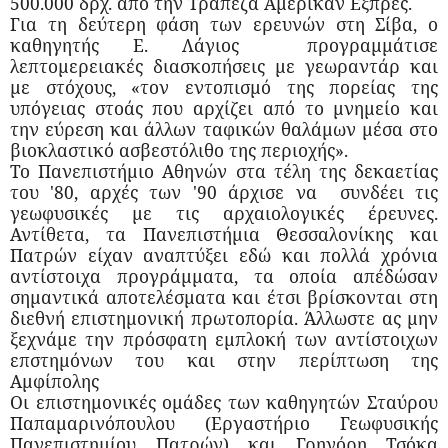
500.000 δρχ. από την Τράπεζα Αμέρικαν Εξπρές.
Για τη δεύτερη φάση των ερευνών στη Σίβα, ο
καθηγητής Ε. Λάγιος προγραμμάτισε
λεπτομερειακές διασκοπήσεις με γεωραντάρ και
με στόχους, «τον εντοπισμό της πορείας της
υπόγειας στοάς που αρχίζει από το μνημείο και
την εύρεση και άλλων ταφικών θαλάμων μέσα στο
βιοκλαστικό ασβεστόλιθο της περιοχής».
Το Πανεπιστήμιο Αθηνών στα τέλη της δεκαετίας
του '80, αρχές των '90 άρχισε να συνδέει τις
γεωφυσικές με τις αρχαιολογικές έρευνες.
Αντίθετα, τα Πανεπιστήμια Θεσσαλονίκης και
Πατρών είχαν αναπτύξει εδώ και πολλά χρόνια
αντίστοιχα προγράμματα, τα οποία απέδώσαν
σημαντικά αποτελέσματα και έτσι βρίσκονται στη
διεθνή επιστημονική πρωτοπορία. Άλλωστε ας μην
ξεχνάμε την πρόσφατη εμπλοκή των αντίστοιχων
επστημόνων του και στην περίπτωση της
Αμφίπολης
Οι επιστημονικές ομάδες των καθηγητών Σταύρου
Παπαμαρινόπουλου (Εργαστήριο Γεωφυσικής
Πανεπιστημίου Πατρών) και Γρηγόρη Τσόκα