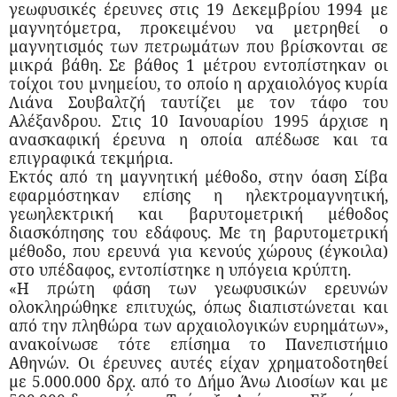
γεωφυσικές έρευνες στις 19 Δεκεμβρίου 1994 με
μαγνητόμετρα, προκειμένου να μετρηθεί ο
μαγνητισμός των πετρωμάτων που βρίσκονται σε
μικρά βάθη. Σε βάθος 1 μέτρου εντοπίστηκαν οι
τοίχοι του μνημείου, το οποίο η αρχαιολόγος κυρία
Λιάνα Σουβαλτζή ταυτίζει με τον τάφο του
Αλέξανδρου. Στις 10 Ιανουαρίου 1995 άρχισε η
ανασκαφική έρευνα η οποία απέδωσε και τα
επιγραφικά τεκμήρια.
Εκτός από τη μαγνητική μέθοδο, στην όαση Σίβα
εφαρμόστηκαν επίσης η ηλεκτρομαγνητική,
γεωηλεκτρική και βαρυτομετρική μέθοδος
διασκόπησης του εδάφους. Με τη βαρυτομετρική
μέθοδο, που ερευνά για κενούς χώρους (έγκοιλα)
στο υπέδαφος, εντοπίστηκε η υπόγεια κρύπτη.
«Η πρώτη φάση των γεωφυσικών ερευνών
ολοκληρώθηκε επιτυχώς, όπως διαπιστώνεται και
από την πληθώρα των αρχαιολογικών ευρημάτων»,
ανακοίνωσε τότε επίσημα το Πανεπιστήμιο
Αθηνών. Οι έρευνες αυτές είχαν χρηματοδοτηθεί
με 5.000.000 δρχ. από το Δήμο Άνω Λιοσίων και με