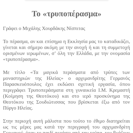
Το «τρυποπέρασμα»
Γράφει ο Μιχάλης Χουρδάκης Νίσπιτας
Το πέρασμα, αν και επίσημα η Εκκλησία μας το καταδικάζει,
γίνεται και σήμερο ακόμη με την ανοχή ή και τη συμμετοχή
ορισμένων ιερωμένων, σ’ όλη την Ελλάδα, με την ονομασία
«τρυποπέρασμα».
Με τίτλο «Τα μαγικά περάσματα από τρύπες των
μοναστηριών της Ηλείας» ο αρχιμανδρίτης Γερμανός
Παρασκευόπουλος έχει εκδώσει σχετική εργασία, όπου
περιγράφει Τρυποπεράσματα στη γυναικεία Ι.Μ. Κρεμαστή
(Κοίμηση της Θεοτόκου) και στο ιερό προσκύνημα της
Θεοτόκου της Σουδιώτισσας που βρίσκεται έξω από τον
Πύργο Ηλείας.
Στην περιοχή αυτή μάλιστα που τούτο το έθιμο διατηρείται
ως τις μέρες μας κατά την περιγραφή του αρχιμανδρίτη
Γερμανού, όταν το παιδί περάσει από την τρύπα, του βγάζουν