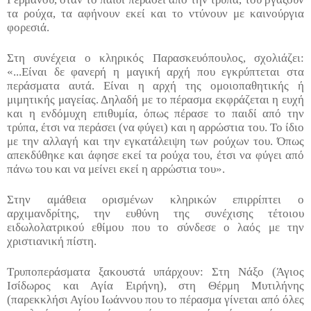
τα ρούχα, τα αφήνουν εκεί και το ντύνουν με καινούργια
φορεσιά.
Στη συνέχεια ο κληρικός Παρασκευόπουλος, σχολιάζει:
«...Είναι δε φανερή η μαγική αρχή που εγκρύπτεται στα
περάσματα αυτά. Είναι η αρχή της ομοιοπαθητικής ή
μιμητικής μαγείας. Δηλαδή με το πέρασμα εκφράζεται η ευχή
και η ενδόμυχη επιθυμία, όπως πέρασε το παιδί από την
τρύπα, έτσι να περάσει (να φύγει) και η αρρώστια του. Το ίδιο
με την αλλαγή και την εγκατάλειψη των ρούχων του. Όπως
απεκδύθηκε και άφησε εκεί τα ρούχα του, έτσι να φύγει από
πάνω του και να μείνει εκεί η αρρώστια του».
Στην αμάθεια ορισμένων κληρικών επιρρίπτει ο
αρχιμανδρίτης, την ευθύνη της συνέχισης τέτοιου
ειδωλολατρικού εθίμου που το σύνδεσε ο λαός με την
χριστιανική πίστη.
Τρυποπεράσματα ξακουστά υπάρχουν: Στη Νάξο (Άγιος
Ισίδωρος και Αγία Ειρήνη), στη Θέρμη Μυτιλήνης
(παρεκκλήσι Αγίου Ιωάννου που το πέρασμα γίνεται από όλες