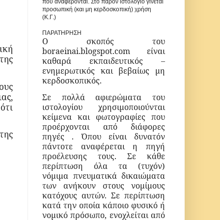
που αναφέρονται. Στο παρόν ιστολόγιο γίνεται
προσωπική (και μη κερδοσκοπική) χρήση
(Κ.Γ.)
ΠΑΡΑΤΗΡΗΣΗ
Ο σκοπός του
ική
boraeinai
.
blogspot
.
com
είναι
της
καθαρά εκπαιδευτικός –
ενημερωτικός και βεβαίως μη
κερδοσκοπικός.
ους
ας,
Σε πολλά αφιερώματα του
ότι
ιστολογίου χρησιμοποιούνται
κείμενα και φωτογραφίες που
προέρχονται από διάφορες
της
πηγές .
Όπου είναι δυνατόν
πάντοτε αναφέρεται η
πηγή
προέλευσης τους.
Σε κάθε
περίπτωση όλα τα (τυχόν)
νόμιμα πνευματικά δικαιώματα
των ανήκουν στους νομίμους
κατόχους αυτών. Σε περίπτωση
κατά την οποία κάποιο φυσικό ή
νομικό πρόσωπο, ενοχλείται από