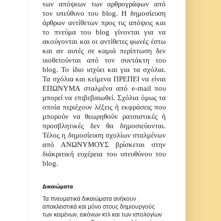
των απόψεων των αρθρογράφων από
τον υπεύθυνο του
blog
. Η δημοσίευση
άρθρων αντίθετων προς τις απόψεις και
το πνεύμα του
blog
γίνονται για να
ακούγονται και οι αντίθετες φωνές έστω
και αν αυτές σε καμιά περίπτωση δεν
υιοθετούνται από τον συντάκτη του
blog
. Το ίδιο ισχύει και για τα σχόλια.
Τα σχόλια και κείμενα ΠΡΕΠΕΙ να είναι
ΕΠΩΝΥΜΑ σταλμένα από e-mail που
μπορεί να επιβεβαιωθεί. Σχόλια όμως τα
οποία
περιέχουν λέξεις ή εκφράσεις που
μπορούν να θεωρηθούν ρατσιστικές ή
προσβλητικές δεν θα δημοσιεύονται.
Τέλος η δημοσίευση σχολίων σταλμένων
από ΑΝΩΝΥΜΟΥΣ βρίσκεται στην
διάκριτική
ευχ
έ
ρεια
του υπευθύνου του
blog.
Δικαιώματα
Τα πνευματικά δικαιώματα ανήκουν
αποκλειστικά και μόνο στους δημιουργούς
των κειμένων, εικόνων κτλ και των ιστολογίων