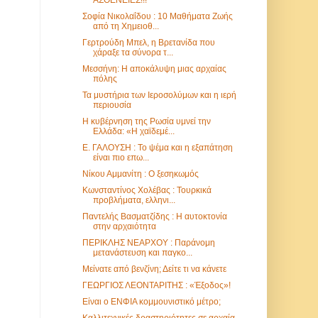
Σοφία Νικολαΐδου : 10 Μαθήματα Ζωής
από τη Χημειοθ...
Γερτρούδη Μπελ, η Βρετανίδα που
χάραξε τα σύνορα τ...
Μεσσήνη: Η αποκάλυψη μιας αρχαίας
πόλης
Τα μυστήρια των Ιεροσολύμων και η ιερή
περιουσία
H κυβέρνηση της Ρωσία υμνεί την
Ελλάδα: «Η χαϊδεμέ...
Ε. ΓΑΛΟΥΣΗ : Το ψέμα και η εξαπάτηση
είναι πιο επω...
Νίκου Αμμανίτη : Ο ξεσηκωμός
Κωνσταντίνος Χολέβας : Τουρκικά
προβλήματα, ελληνι...
Παντελής Βασματζίδης : Η αυτοκτονία
στην αρχαιότητα
ΠΕΡΙΚΛΗΣ ΝΕΑΡΧΟΥ : Παράνομη
μετανάστευση και παγκο...
Μείνατε από βενζίνη; Δείτε τι να κάνετε
ΓΕΩΡΓΙΟΣ ΛΕΟΝΤΑΡΙΤΗΣ : «Έξοδος»!
Είναι ο ΕΝΦΙΑ κομμουνιστικό μέτρο;
Καλλιτεχνικές δραστηριότητες σε αρχαία