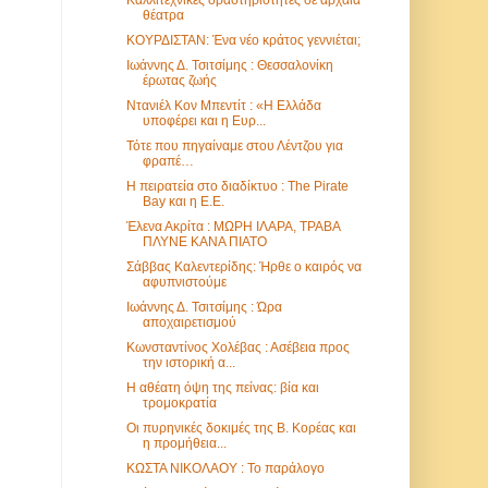
θέατρα
ΚΟΥΡΔΙΣΤΑΝ: Ένα νέο κράτος γεννιέται;
Ιωάννης Δ. Τσιτσίμης : Θεσσαλονίκη
έρωτας ζωής
Ντανιέλ Κον Μπεντίτ : «Η Ελλάδα
υποφέρει και η Ευρ...
Τότε που πηγαίναμε στου Λέντζου για
φραπέ…
Η πειρατεία στο διαδίκτυο : The Pirate
Bay και η Ε.Ε.
Έλενα Ακρίτα : ΜΩΡΗ ΙΛΑΡΑ, ΤΡΑΒΑ
ΠΛΥΝΕ ΚΑΝΑ ΠΙΑΤΟ
Σάββας Καλεντερίδης: Ήρθε ο καιρός να
αφυπνιστούμε
Ιωάννης Δ. Τσιτσίμης : Ώρα
αποχαιρετισμού
Κωνσταντίνος Χολέβας : Ασέβεια προς
την ιστορική α...
Η αθέατη όψη της πείνας: βία και
τρομοκρατία
Οι πυρηνικές δοκιμές της Β. Κορέας και
η προμήθεια...
ΚΩΣΤΑ ΝΙΚΟΛΑΟΥ : Το παράλογο