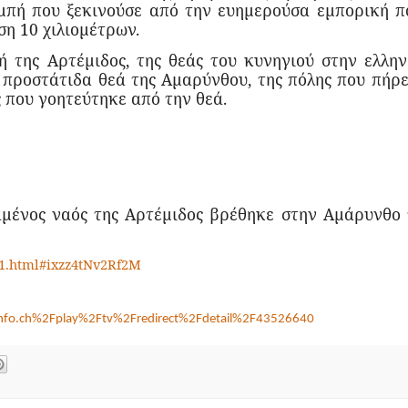
μπή που ξεκινούσε από την ευημερούσα εμπορική π
ση 10 χιλιομέτρων.
μή της Αρτέμιδος, της θεάς του κυνηγιού στην ελλην
 προστάτιδα θεά της Αμαρύνθου, της πόλης που πήρε
 που γοητεύτηκε από την θεά.
μένος ναός της Αρτέμιδος βρέθηκε στην Αμάρυνθο 
1.
html
#
ixzz
4
tNv
2
Rf
2
M
nfo
.
ch
%2
Fplay
%2
Ftv
%2
Fredirect
%2
Fdetail
%2
F
43526640