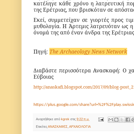
κατέληγε κάθε χρόνο η λατρευτική πο
της Ερέτριας, που βρισκόταν σε απόστα
Εκεί, συμμετείχαν σε γιορτές προς τι
μυθολογία. Η Άρτεμις λατρευόταν ως η
όνομά της από έναν άνδρα της Ερέτριας
Πηγή
:
The Archaeology News Network
Διαβάστε περισσότερα Ανασκαφή: Ο χα
Εύβοιας
http
://
anaskafi
.
blogspot
.
com
/2017/09/
blog
-
post
_2
https
://
plus
.
google
.
com
/
share
?
url
=%2
F
%2
Fplay
.
swissi
Αναρτήθηκε από
kgrek
στις
9:22 π.μ.
Ετικέτες
ΑΝΑΣΚΑΦΕΣ
,
ΑΡΧΑΙΟΛΟΓΙΑ