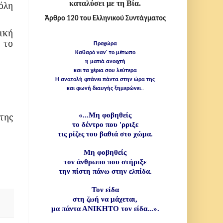
καταλύσει με τη Βία.
όλη
Άρθρο 120 του Ελληνικού Συντάγματος
ική
 το
Προχώρα
Καθαρό ναν' το μέτωπο
η ματιά ανοιχτή
και τα χέρια σου λεύτερα
Η ανατολή φτάνει πάντα στην ώρα της
και φωνή διαυγής ξημερώνει..
«...Μη φοβηθείς
της
το δέντρο που
'
ρριξε
τις ρίζες του βαθιά στο χώμα.
Μη φοβηθείς
τον άνθρωπο που
στήριξε
την πίστη πάνω στην ελπίδα.
Τον είδα
στη ζωή να μάχεται,
μα πάντα ΑΝΙΚΗΤΟ τον είδα...».