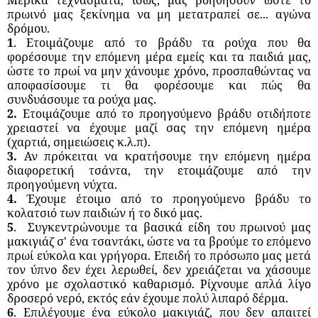
πρωινό μας ξεκίνημα να μη μετατραπεί σε... αγώνα
δρόμου.
1
. Ετοιμάζουμε από το βράδυ τα ρούχα που θα
φορέσουμε την επόμενη μέρα εμείς και τα παιδιά μας,
ώστε το πρωί να μην χάνουμε χρόνο, προσπαθώντας να
αποφασίσουμε τι θα φορέσουμε και πώς θα
συνδυάσουμε τα ρούχα μας.
2.
Ετοιμάζουμε από το προηγούμενο βράδυ οτιδήποτε
χρειαστεί να έχουμε μαζί σας την επόμενη ημέρα
(χαρτιά, σημειώσεις κ.λ.π).
3.
Αν πρόκειται να κρατήσουμε την επόμενη ημέρα
διαφορετική τσάντα, την ετοιμάζουμε από την
προηγούμενη νύχτα.
4.
Έχουμε έτοιμο από το προηγούμενο βράδυ το
κολατσιό των παιδιών ή το δικό μας.
5
.
Συγκεντρώνουμε τα βασικά είδη του πρωινού μας
μακιγιάζ σ' ένα τσαντάκι, ώστε να τα βρούμε το επόμενο
πρωί εύκολα και γρήγορα. Επειδή το πρόσωπο μας μετά
τον ύπνο δεν έχει λερωθεί, δεν χρειάζεται να χάσουμε
χρόνο με σχολαστικό καθαρισμό. Ρίχνουμε απλά λίγο
δροσερό νερό, εκτός εάν έχουμε πολύ λιπαρό δέρμα.
6
. Επιλέγουμε ένα εύκολο μακιγιάζ, που δεν απαιτεί