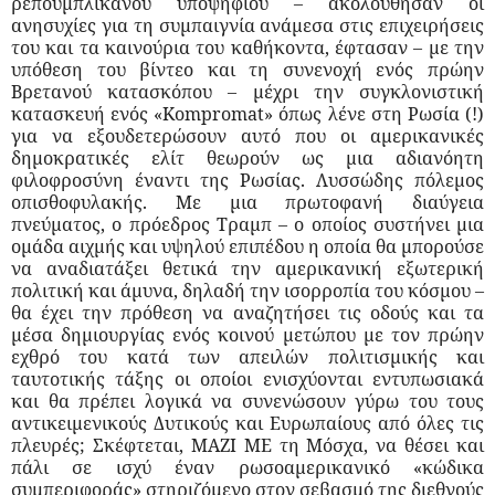
ρεπουμπλικανού υποψηφίου – ακολούθησαν οι
ανησυχίες για τη συμπαιγνία ανάμεσα στις επιχειρήσεις
του και τα καινούρια του καθήκοντα, έφτασαν – με την
υπόθεση του βίντεο και τη συνενοχή ενός πρώην
Βρετανού κατασκόπου – μέχρι την συγκλονιστική
κατασκευή ενός «Kompromat» όπως λένε στη Ρωσία (!)
για να εξουδετερώσουν αυτό που οι αμερικανικές
δημοκρατικές ελίτ θεωρούν ως μια αδιανόητη
φιλοφροσύνη έναντι της Ρωσίας. Λυσσώδης πόλεμος
οπισθοφυλακής. Με μια πρωτοφανή διαύγεια
πνεύματος, ο πρόεδρος Τραμπ – ο οποίος συστήνει μια
ομάδα αιχμής και υψηλού επιπέδου η οποία θα μπορούσε
να αναδιατάξει θετικά την αμερικανική εξωτερική
πολιτική και άμυνα, δηλαδή την ισορροπία του κόσμου –
θα έχει την πρόθεση να αναζητήσει τις οδούς και τα
μέσα δημιουργίας ενός κοινού μετώπου με τον πρώην
εχθρό του κατά των απειλών πολιτισμικής και
ταυτοτικής τάξης οι οποίοι ενισχύονται εντυπωσιακά
και θα πρέπει λογικά να συνενώσουν γύρω του τους
αντικειμενικούς Δυτικούς και Ευρωπαίους από όλες τις
πλευρές; Σκέφτεται, ΜΑΖΙ ΜΕ τη Μόσχα, να θέσει και
πάλι σε ισχύ έναν ρωσοαμερικανικό «κώδικα
συμπεριφοράς» στηριζόμενο στον σεβασμό της διεθνούς