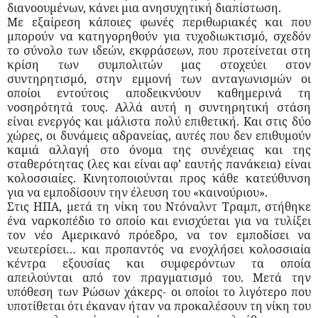
διανοουμένων, κάνει μια ανησυχητική διαπίστωση.
Με εξαίρεση κάποιες φωνές περιθωριακές και που
μπορούν να κατηγορηθούν για τυχοδιωκτισμό, σχεδόν
το σύνολο των ιδεών, εκφράσεων, που προτείνεται στη
κρίση των συμπολιτών μας στοχεύει στον
συντηρητισμό, στην εμμονή των ανταγωνισμών οι
οποίοι εντούτοις αποδεικνύουν καθημερινά τη
νοσηρότητά τους. Αλλά αυτή η συντηρητική στάση
είναι ενεργός και μάλιστα πολύ επιθετική. Και στις δύο
χώρες, οι δυνάμεις αδρανείας, αυτές που δεν επιθυμούν
καμιά αλλαγή στο όνομα της συνέχειας και της
σταθερότητας (λες και είναι αφ’ εαυτής πανάκεια) είναι
κολοσσιαίες. Κινητοποιούνται προς κάθε κατεύθυνση
για να εμποδίσουν την έλευση του «καινούριου».
Στις ΗΠΑ, μετά τη νίκη του Ντόναλντ Τραμπ, στήθηκε
ένα ναρκοπέδιο το οποίο και ενισχύεται για να τυλίξει
τον νέο Αμερικανό πρόεδρο, να τον εμποδίσει να
νεωτερίσει… και προπαντός να ενοχλήσει κολοσσιαία
κέντρα εξουσίας και συμφερόντων τα οποία
απειλούνται από τον πραγματισμό του. Μετά την
υπόθεση των Ρώσων χάκερς- οι οποίοι το λιγότερο που
υποτίθεται ότι έκαναν ήταν να προκαλέσουν τη νίκη του