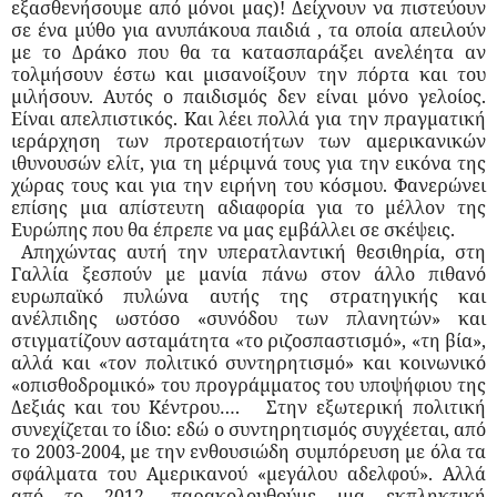
εξασθενήσουμε από μόνοι μας)! Δείχνουν να πιστεύουν
σε ένα μύθο για ανυπάκουα παιδιά , τα οποία απειλούν
με το Δράκο που θα τα κατασπαράξει ανελέητα αν
τολμήσουν έστω και μισανοίξουν την πόρτα και του
μιλήσουν. Αυτός ο παιδισμός δεν είναι μόνο γελοίος.
Είναι απελπιστικός. Και λέει πολλά για την πραγματική
ιεράρχηση των προτεραιοτήτων των αμερικανικών
ιθυνουσών ελίτ, για τη μέριμνά τους για την εικόνα της
χώρας τους και για την ειρήνη του κόσμου. Φανερώνει
επίσης μια απίστευτη αδιαφορία για το μέλλον της
Ευρώπης που θα έπρεπε να μας εμβάλλει σε σκέψεις.
Απηχώντας αυτή την υπερατλαντική θεσιθηρία, στη
Γαλλία ξεσπούν με μανία πάνω στον άλλο πιθανό
ευρωπαϊκό πυλώνα αυτής της στρατηγικής και
ανέλπιδης ωστόσο «συνόδου των πλανητών» και
στιγματίζουν ασταμάτητα «το ριζοσπαστισμό», «τη βία»,
αλλά και «τον πολιτικό συντηρητισμό» και κοινωνικό
«οπισθοδρομικό» του προγράμματος του υποψήφιου της
Δεξιάς και του Κέντρου….
Στην εξωτερική πολιτική
συνεχίζεται το ίδιο: εδώ ο συντηρητισμός συγχέεται, από
το 2003-2004, με την ενθουσιώδη συμπόρευση με όλα τα
σφάλματα του Αμερικανού «μεγάλου αδελφού». Αλλά
από το 2012, παρακολουθούμε μια εκπληκτική