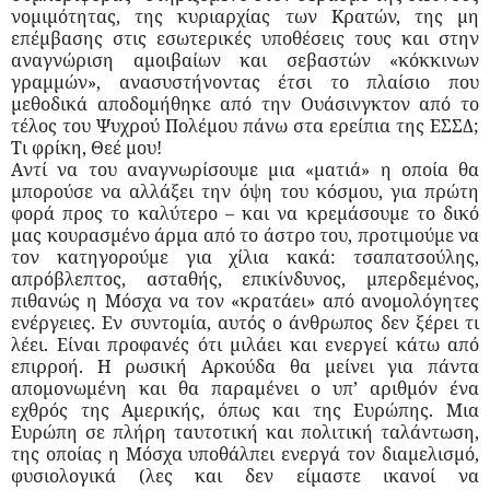
νομιμότητας, της κυριαρχίας των Κρατών, της μη
επέμβασης στις εσωτερικές υποθέσεις τους και στην
αναγνώριση αμοιβαίων και σεβαστών «κόκκινων
γραμμών», ανασυστήνοντας έτσι το πλαίσιο που
μεθοδικά αποδομήθηκε από την Ουάσινγκτον από το
τέλος του Ψυχρού Πολέμου πάνω στα ερείπια της ΕΣΣΔ;
Τι φρίκη, Θεέ μου!
Aντί να του αναγνωρίσουμε μια «ματιά» η οποία θα
μπορούσε να αλλάξει την όψη του κόσμου, για πρώτη
φορά προς το καλύτερο – και να κρεμάσουμε το δικό
μας κουρασμένο άρμα από το άστρο του, προτιμούμε να
τον κατηγορούμε για χίλια κακά: τσαπατσούλης,
απρόβλεπτος, ασταθής, επικίνδυνος, μπερδεμένος,
πιθανώς η Μόσχα να τον «κρατάει» από ανομολόγητες
ενέργειες. Εν συντομία, αυτός ο άνθρωπος δεν ξέρει τι
λέει. Είναι προφανές ότι μιλάει και ενεργεί κάτω από
επιρροή. Η ρωσική Αρκούδα θα μείνει για πάντα
απομονωμένη και θα παραμένει ο υπ’ αριθμόν ένα
εχθρός της Αμερικής, όπως και της Ευρώπης. Μια
Ευρώπη σε πλήρη ταυτοτική και πολιτική ταλάντωση,
της οποίας η Μόσχα υποθάλπει ενεργά τον διαμελισμό,
φυσιολογικά (λες και δεν είμαστε ικανοί να