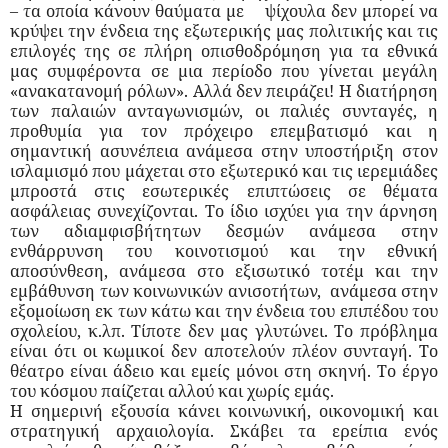
– τα οποία κάνουν θαύματα με
ψίχουλα δεν μπορεί να
κρύψει την ένδεια της εξωτερικής μας πολιτικής και τις
επιλογές της σε πλήρη οπισθοδρόμηση για τα εθνικά
μας συμφέροντα σε μια περίοδο που γίνεται μεγάλη
«ανακατανομή ρόλων». Αλλά δεν πειράζει! Η διατήρηση
των παλαιών ανταγωνισμών, οι παλιές συνταγές, η
προθυμία για τον πρόχειρο επεμβατισμό και η
σημαντική ασυνέπεια ανάμεσα στην υποστήριξη στον
ισλαμισμό που μάχεται στο εξωτερικό και τις ιερεμιάδες
μπροστά στις εσωτερικές επιπτώσεις σε θέματα
ασφάλειας συνεχίζονται. Το ίδιο ισχύει για την άρνηση
των αδιαμφισβήτητων δεσμών ανάμεσα στην
ενθάρρυνση του κοινοτισμού και την εθνική
αποσύνθεση, ανάμεσα στο εξισωτικό τοτέμ και την
εμβάθυνση των κοινωνικών ανισοτήτων,
ανάμεσα στην
εξομοίωση εκ των κάτω και την ένδεια του επιπέδου του
σχολείου, κ.λπ. Τίποτε δεν μας γλυτώνει. Το πρόβλημα
είναι ότι οι κωμικοί δεν αποτελούν πλέον συνταγή. Το
θέατρο είναι άδειο και εμείς μόνοι στη σκηνή. Το έργο
του κόσμου παίζεται αλλού και χωρίς εμάς.
Η σημερινή εξουσία κάνει κοινωνική, οικονομική και
στρατηγική αρχαιολογία. Σκάβει τα ερείπια ενός