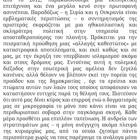
επιτάχυνση και ένα μεγάλο κενό στην πρωτοφανή
ασυνέπεια. Παραδόξως – η Συρία και η Ουκρανία είναι
εμβληματικές περιπτώσεις – ο συντηρητισμός της
αριστεράς εκφράζεται με μια ηθικοπλαστική και
σκληρότερη πολιτική στην υπηρεσία της
αποσταθεροποίησης του πλανήτη. Πρόκειται για την
πεισματική προώθηση μιας «αλλαγής καθεστώτος» με
καταστροφικά αποτελέσματα, και εκεί καθώς και σε
μας, με την έκρηξη του υπερβίαιου ισλαμισμού ακόμα
και στους δρόμους μας. Εντούτοις αυτή η πολεμική
διέξοδος στην εσωτερική μας αμέλεια δεν ξεγελά
κανέναν, αλλά θέλουν να βλέπουν εκεί την πορεία της
προόδου και της δημοκρατίας , όχι τα ερείπια και
πτώματα αυτών των λαών τους οποίους αποφάσισαν να
καταστήσουν ευτυχείς παρά τη θέλησή τους. Πιστεύουν
ότι αυτό μας δίνει κύρος και επιρροή ενώ ο δογματισμός
μας σε μικρογραφία το μόνο που κάνει είναι να μας
περιθωριοποιεί σοβαρά στην παγκόσμια σκηνή. Κάθε
μέρα προσθέτει μια επιπλέον ταπείνωση. Η ανδρεία των
στρατευμάτων μας – η μόνη ανέγγιχτη ακόμα πλευρά
της κυριαρχίας μας, από τα οποία ζητούμε πάντα
περισσότερα χωρίς να τους παρέχουμε τα ανάλογα μέσα