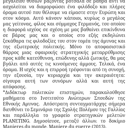
μεγαλείου θυσιών βάζοντας βότσαλα σε βάθρα αντί να
ασχολείται να διαμορφώσει ένα φιλόδοξο και πλήρες
όραμα αυτού που θέλουμε να είμαστε στην Ευρώπη και
στον κόσμο. Αυτό κάνουν κάποιοι, κυρίως ο μεγάλος
μας γείτονας, φίλος και σύμμαχος Γερμανός, του οποίου
η διαφορά ισχύος σε σχέση με μας βαθαίνει επικίνδυνα
σε βάρος μας και ο οποίος στο εξής εκδηλώνει
ξεκάθαρα τις φιλοδοξίες του στον τομέα της άμυνας και
της εξωτερικής πολιτικής. Μόνο το αποφασιστικό
θάρρος μιας σφαιρικής στρατηγικής μεταρρύθμισης
προς κάθε κατεύθυνση, επώδυνης αλλά ζωτικής, θα μας
βγάλει από αυτές τις κινούμενες άμμους. Τελικά, ένα
όραμα. Η ισχύς και η επιρροή τρέφονται από τη συνοχή,
την εξουσία, την κυριαρχία και την ακεραιότητα:
σίγουρα αυτή των συνόρων αλλά και αυτή της
απόφασης.
*Διδάκτωρ πολιτικών επιστημών, παρακαλούθησε
μαθήματα στο Ινστιτούτο Ανώτερων Σπουδών της
Εθνικής Αμυνας.
Απόστρατη συνταγματάρχης σήμερα
διευθύνει το Σεμινάριο της Σχολής Πολέμου της Γαλλίας
και παράλληλα το γραφείο στρατηγικών μελετών
PLANETING. Δημοσίευσε, μεταξύ άλλων. το δοκίμιο
Μanieres du monde, Maniere du guerre (2013).