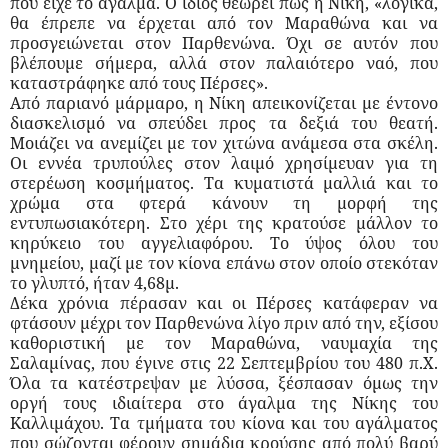
που είχε το άγαλμα. Ο ίδιος θεωρεί πως η Νίκη, «λογικά,
θα έπρεπε να έρχεται από τον Μαραθώνα και να
προσγειώνεται στον Παρθενώνα. Όχι σε αυτόν που
βλέπουμε σήμερα, αλλά στον παλαιότερο ναό, που
καταστράφηκε από τους Πέρσες».
Από παριανό μάρμαρο, η Νίκη απεικονίζεται με έντονο
διασκελισμό να σπεύδει προς τα δεξιά του θεατή.
Μοιάζει να ανεμίζει με τον χιτώνα ανάμεσα στα σκέλη.
Οι εννέα τρυπούλες στον λαιμό χρησίμευαν για τη
στερέωση κοσμήματος. Τα κυματιστά μαλλιά και το
χρώμα στα φτερά κάνουν τη μορφή της
εντυπωσιακότερη. Στο χέρι της κρατούσε μάλλον το
κηρύκειο του αγγελιαφόρου. Το ύψος όλου του
μνημείου, μαζί με τον κίονα επάνω στον οποίο στεκόταν
το γλυπτό, ήταν 4,68μ.
Δέκα χρόνια πέρασαν και οι Πέρσες κατάφεραν να
φτάσουν μέχρι τον Παρθενώνα λίγο πριν από την, εξίσου
καθοριστική με τον Μαραθώνα, ναυμαχία της
Σαλαμίνας, που έγινε στις 22 Σεπτεμβρίου του 480 π.Χ.
Όλα τα κατέστρεψαν με λύσσα, ξέσπασαν όμως την
οργή τους ιδιαίτερα στο άγαλμα της Νίκης του
Καλλιμάχου. Τα τμήματα του κίονα και του αγάλματος
που σώζονται φέρουν σημάδια κρούσης από πολύ βαρύ