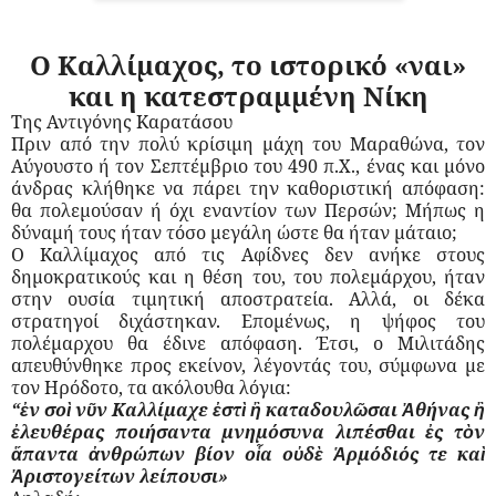
Ο Καλλίμαχος, το ιστορικό «ναι»
και η κατεστραμμένη Νίκη
Της Αντιγόνης Καρατάσου
Πριν από την πολύ κρίσιμη μάχη του Μαραθώνα, τον
Αύγουστο ή τον Σεπτέμβριο του 490 π.Χ., ένας και μόνο
άνδρας κλήθηκε να πάρει την καθοριστική απόφαση:
θα πολεμούσαν ή όχι εναντίον των Περσών; Μήπως η
δύναμή τους ήταν τόσο μεγάλη ώστε θα ήταν μάταιο;
Ο Καλλίμαχος από τις Αφίδνες δεν ανήκε στους
δημοκρατικούς και η θέση του, του πολεμάρχου, ήταν
στην ουσία τιμητική αποστρατεία. Αλλά, οι δέκα
στρατηγοί διχάστηκαν. Επομένως, η ψήφος του
πολέμαρχου θα έδινε απόφαση. Έτσι, ο Μιλιτάδης
απευθύνθηκε προς εκείνον, λέγοντάς του, σύμφωνα με
τον Ηρόδοτο, τα ακόλουθα λόγια:
“
ν σο
ν
ν Καλλίμαχε
στ
καταδουλ
σαι
θήνας
ἐ
ὶ
ῦ
ἐ
ὶ
ἢ
ῶ
Ἀ
ἢ
λευθέρας ποιήσαντα μνημόσυνα λιπέσθαι
ς τ
ν
ἐ
ἐ
ὸ
παντα
νθρώπων βίον ο
α ο
δ
ρμόδιός τε κα
ἅ
ἀ
ἷ
ὐ
ὲ
Ἁ
ὶ
ριστογείτων λείπουσι»
Ἀ