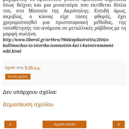
όπως δείχνει και μια μινιατούρα που εκτίθεται δίπλα
του, στο Μουσείο της Ακρόπολης. Επειδή όμως,
ακριβώς, ο κίονας είχε τόσες φθορές, έχει
χρησιμοποιηθεί μια πρωτοποριακή μέθοδος, της
τοποθέτησής του ανάμεσα σε μεταλλικές ράβδους με τη
μορφή σωλήνα.
http://www.liberal.gr/arthro/79844/epikairotita/2016/o-
kallimachos-to-istoriko-isonnaisin-kai-i-katestrammeni-
niki.html
kgrek
στις
8:48 μ.μ.
Κοινή χρήση
Δεν υπάρχουν σχόλια:
Δημοσίευση σχολίου
‹
›
Αρχική σελίδα