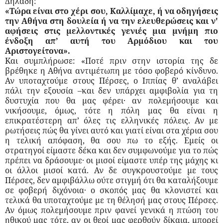
Δηλαδή:
«Τώρα είναι στο χέρι σου, Καλλίμαχε, ή να οδηγήσεις
την Αθήνα στη δουλεία ή να την ελευθερώσεις και ν'
αφήσεις στις μελλοντικές γενιές μια μνήμη πιο
ένδοξη απ’ αυτή του Αρμόδιου και του
Αριστογείτονα».
Και συμπλήρωσε: «Ποτέ πριν στην ιστορία της δε
βρέθηκε η Αθήνα αντιμέτωπη με τόσο φοβερό κίνδυνο.
Αν υποταχτούμε στους Πέρσες, ο Ιππίας θ’ αναλάβει
πάλι την εξουσία –και δεν υπάρχει αμφιβολία για τη
δυστυχία που θα μας φέρει· αν πολεμήσουμε και
νικήσουμε, όμως, τότε η πόλη μας θα είναι η
επικρατέστερη απ’ όλες τις ελληνικές πόλεις. Αν με
ρωτήσεις πώς θα γίνει αυτό και γιατί είναι στα χέρια σου
η τελική απόφαση, θα σου πω το εξής. Εμείς οι
στρατηγοί είμαστε δέκα και δεν συμφωνούμε για το πώς
πρέπει να δράσουμε· οι μισοί είμαστε υπέρ της μάχης κι
οι άλλοι μισοί κατά. Αν δε συγκρουστούμε με τους
Πέρσες, δεν αμφιβάλλω ούτε στιγμή ότι θα καταλήξουμε
σε φοβερή διχόνοια· ο σκοπός μας θα κλονιστεί και
τελικά θα υποταχτούμε με τη θέλησή μας στους Πέρσες.
Αν όμως πολεμήσουμε πριν φανεί γενικά η πτώση του
ηθικού μας τότε, αν οι θεοί μας φερθούν δίκαια, μπορεί