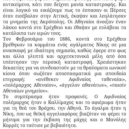
αντικείμενο, κάτι που δείχνει μανία καταστροφής. Και
είναι λογικό να εικάζουμε πως το έσπασαν οι Πέρσες
όταν εισέβαλαν στην Αττική, έκαψαν και λεηλάτησαν
τα μνημεία της Ακρόπολης. Οι Αθηναίοι άνοιξαν έναν
λάκκο κοντά στο Ερέχθειο και έθαψαν με ευλάβεια τα
κατάλοιπα των ιερών τους.
Τον Φεβρουάριο του 1886, κοντά στο Ερέχθειο
βρέθηκαν τα κομμάτια ενός αγάλματος Νίκης σε μια
ανασκαφή με ιδιαίτερη σημασία, καθώς έφερε στο φως
και άλλα γλυπτά και αρχιτεκτονικά μέλη από όσα
υπέστησαν την περσική καταστροφή. Χρειάστηκαν
δεκαετίες για να συνδυαστούν με τα θραύσματα ιωνικού
κίονα όπου σωζόταν αποσπασματικά μια σπουδαία
επιγραφή: «ανέθεκεν Αφιδναίος ταθεναίαι»,
«πολέμαρχος Αθεναίον», «άγγελον αθανάτων», «παισίν
Αθεναίων μνημείον».
Το συμπέρασμα ήταν προφανές. Ο Αφιδναίος
πολέμαρχος ήταν ο Καλλίμαχος και το αφιέρωμα ήταν
για τη θεά του Βράχου, την Αθηνά. Το άγαλμα ήταν η
Νίκη, που ως θεϊκή αγγελιαφόρος βιαζόταν να φέρει το
μήνυμα για την έκβαση της μάχης και ο Μανόλης
Κορρές το ταύτισε με βεβαιότητα.